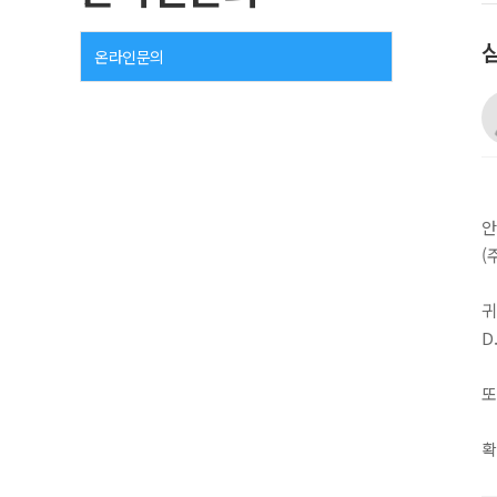
삼
온라인문의
안
(
귀
D
또
확