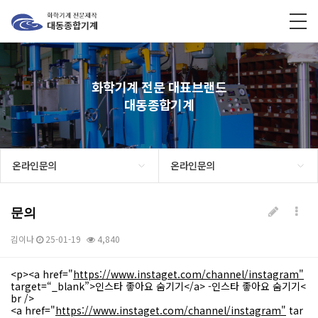
화학기계 전문 대표브랜드
대동종합기계
온라인문의
온라인문의
문의
김이나
25-01-19
4,840
<p><a href="
https://www.instaget.com/channel/instagram"
본문
target=“_blank”>인스타 좋아요 숨기기</a> -인스타 좋아요 숨기기<
br />
<a href="
https://www.instaget.com/channel/instagram"
tar