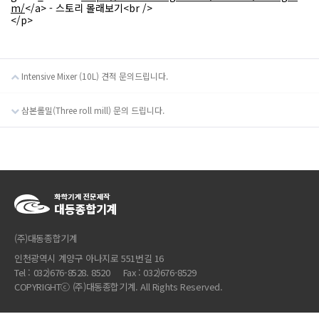
m/
</a> - 스토리 몰래보기<br />
</p>
Intensive Mixer (10L) 견적 문의드립니다.
삼본롤밀(Three roll mill) 문의 드립니다.
(주)대동종합기계
인천광역시 계양구 아나지로 551번길 16
Tel : 032)676-8528. 8520 Fax : 032)676-8529
COPYRIGHTⓒ (주)대동종합기계. All Rights Reserved.