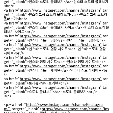
get=“_blank”>인스타 스토리 몰래보기</a> -인스타 스토리 몰래보기
<br />
<a href="
https://www.instaget.com/channel/instagram"
tar
get=“_blank”>인스타그램 스토리 몰래보기</a> -인스타그램 스토리
몰래보기<br />
<a href="
https://www.instaget.com/channel/instagram"
tar
get=“_blank”>인스타 스토리 몰래보기 사이트</a> -인스타 스토리 몰
래보기 사이트<br />
<a href="
https://www.instaget.com/channel/instagram"
tar
get=“_blank”>인스타 스토리 염탐</a> -인스타 스토리 염탐<br />
<a href="
https://www.instaget.com/channel/instagram"
tar
get=“_blank”>인스타 스토리 염탐 사이트</a> -인스타 스토리 염탐
사이트<br />
<a href="
https://www.instaget.com/channel/instagram"
tar
get=“_blank”>인스타 염탐 사이트</a> -인스타 염탐 사이트<br />
<a href="
https://www.instaget.com/channel/instagram"
tar
get=“_blank”>인스타 스토리 세이브</a> -인스타 스토리 세이브<br
/>
<a href="
https://www.instaget.com/channel/instagram"
tar
get=“_blank”>토리뷰</a> -토리뷰<br />
<a href="
https://www.instaget.com/channel/instagram"
tar
get=“_blank”>스토리 몰래보기</a> -스토리 몰래보기<br />
</p>
<p><a href="
https://www.instaget.com/channel/instagra
m/"
target=“_blank”>
https://www.instaget.com/channel/ins